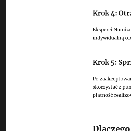
Krok 4: Ot
Eksperci Numizm
indywidualną ofe
Krok 5: Spr
Po zaakceptowan
skorzystać z pun
płatność realiz
Dlaczego