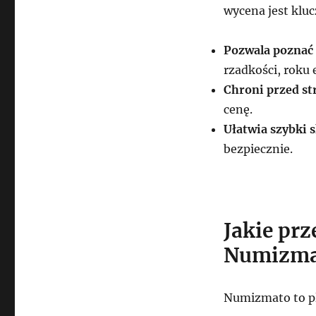
wycena jest klu
Pozwala poznać 
rzadkości, roku e
Chroni przed st
cenę.
Ułatwia szybki 
bezpiecznie.
Jakie pr
Numizma
Numizmato to pl