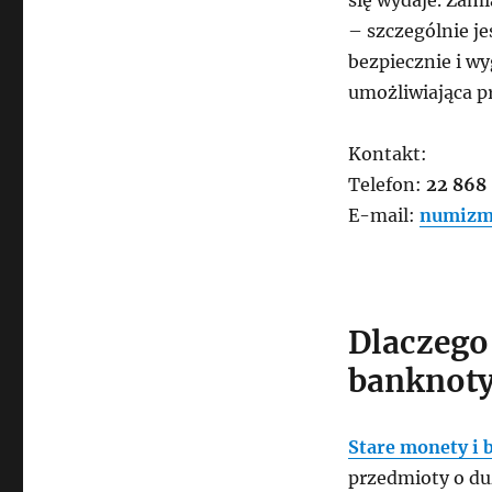
się wydaje. Zami
– szczególnie je
bezpiecznie i w
umożliwiająca pr
Kontakt:
Telefon:
22 868
E-mail:
numizm
Dlaczego
banknot
Stare monety i 
przedmioty o duż