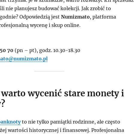
ast trzymać je w szufladzie, warto rozważyć ich sprzedaż
śli nie planujesz budować kolekcji. Jak zrobić to
ygodnie? Odpowiedzią jest
Numizmato
, platforma
ofesjonalną wycenę i skup online.
 50 70
(pn – pt), godz. 10.30-18.30
ato@numizmato.pl
 warto wycenić stare monety i
y?
banknoty
to nie tylko pamiątki rodzinne, ale często
ej wartości historycznej i finansowej. Profesjonalna