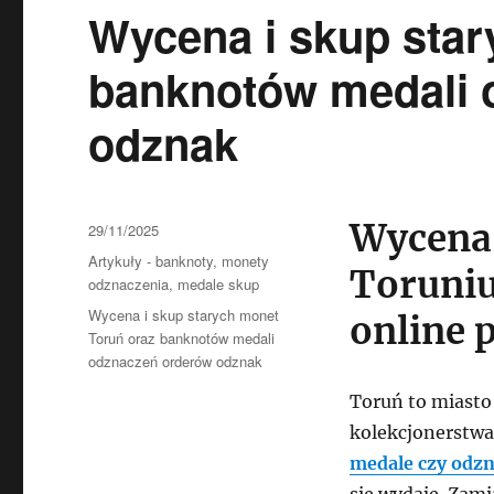
Wycena i skup star
banknotów medali 
odznak
Wycena 
Data
29/11/2025
publikacji
Kategorie
Artykuły - banknoty, monety
Toruniu
odznaczenia, medale skup
Tagi
Wycena i skup starych monet
online 
Toruń oraz banknotów medali
odznaczeń orderów odznak
Toruń to miasto 
kolekcjonerstwa
medale czy odz