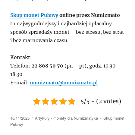
Skup monet Puławy
online przez Numizmato
to najwygodniejszy i najbardziej opłacalny
sposób sprzedaży monet – bez stresu, bez strat
i bez marnowania czasu.
Kontakt:
Telefon:
22 868 50 70
(pn – pt), godz. 10.30-
18.30
E-mail:
numizmato@numizmato.pl
5/5 - (2 votes)
Data
Kategorie
Tagi
10/11/2025
Artykuły - monety dla Numizmatyka
Skup monet
publikacji
Puławy