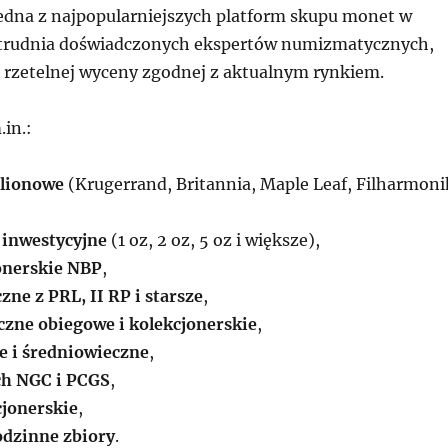
edna z najpopularniejszych platform skupu monet w
atrudnia doświadczonych ekspertów numizmatycznych,
 rzetelnej wyceny zgodnej z aktualnym rynkiem.
in.:
ulionowe
(Krugerrand, Britannia, Maple Leaf, Filharmoni
 inwestycyjne
(1 oz, 2 oz, 5 oz i większe),
onerskie NBP
,
ne z PRL, II RP i starsze
,
zne obiegowe i kolekcjonerskie
,
e i średniowieczne
,
ch NGC i PCGS
,
jonerskie
,
rodzinne zbiory
.