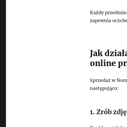
Każdy przedmiot
zapewnia uczciw
Jak dział
online p
Sprzedaż w Numi
następująco:
1. Zrób zdj