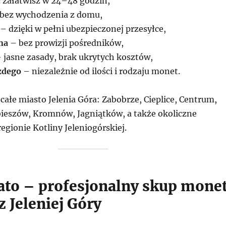
 załatwisz w 24–48 godzin,
bez wychodzenia z domu,
– dzięki w pełni ubezpieczonej przesyłce,
na
– bez prowizji pośredników,
 jasne zasady, brak ukrytych kosztów,
żdego
– niezależnie od ilości i rodzaju monet.
całe miasto Jelenia Góra: Zabobrze, Cieplice, Centrum,
ieszów, Kromnów, Jagniątków, a także okoliczne
egionie Kotliny Jeleniogórskiej.
o – profesjonalny skup mone
z Jeleniej Góry