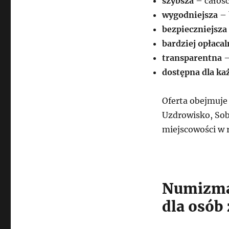
szybsza
– całość
wygodniejsza
– 
bezpieczniejsza
bardziej opłacal
transparentna
–
dostępna dla ka
Oferta obejmuje 
Uzdrowisko, Sob
miejscowości w r
Numizmat
dla osób 