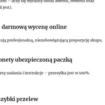
em – liczy się wyraźny obraz awersu, rewersu oraz
 jest).
j darmową wycenę online
tują profesjonalną, niezobowiązującą propozycję skupu.
monety ubezpieczoną paczką
tę nadania i instrukcje – przesyłka jest w 100%
szybki przelew