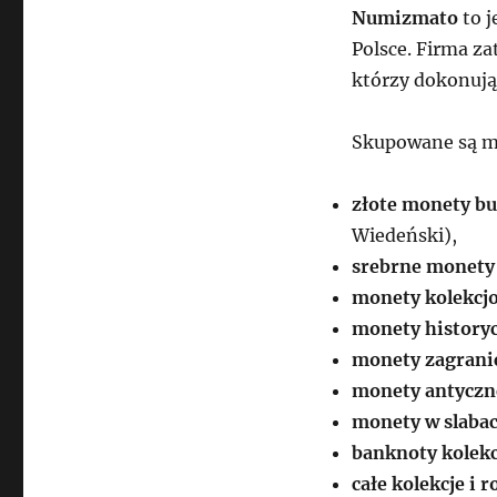
Numizmato
to j
Polsce. Firma z
którzy dokonują
Skupowane są m.
złote monety b
Wiedeński),
srebrne monety
monety kolekcj
monety historycz
monety zagranic
monety antyczn
monety w slaba
banknoty kolekc
całe kolekcje i 