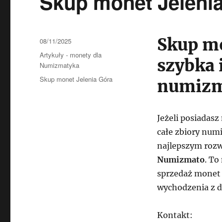
Skup monet Jeleni
Skup mo
Data
08/11/2025
publikacji
Kategorie
Artykuły - monety dla
szybka 
Numizmatyka
Tagi
Skup monet Jelenia Góra
numizm
Jeżeli posiadasz
całe zbiory numi
najlepszym rozw
Numizmato
. To
sprzedaż monet 
wychodzenia z d
Kontakt: