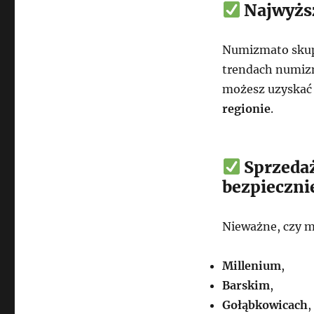
Najwyżs
Numizmato skup
trendach numizm
możesz uzyskać
regionie
.
Sprzedaż
bezpieczni
Nieważne, czy m
Millenium
,
Barskim
,
Gołąbkowicach
,