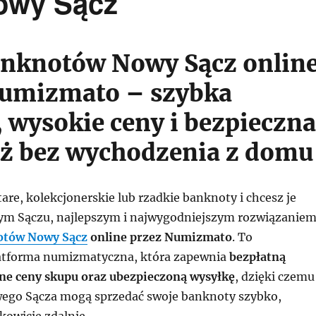
owy Sącz
anknotów Nowy Sącz onlin
Numizmato – szybka
 wysokie ceny i bezpieczna
ż bez wychodzenia z domu
stare, kolekcjonerskie lub rzadkie banknoty i chcesz je
ym Sączu, najlepszym i najwygodniejszym rozwiązanie
otów Nowy Sącz
online przez Numizmato
. To
tforma numizmatyczna, która zapewnia
bezpłatną
ne ceny skupu oraz ubezpieczoną wysyłkę
, dzięki czemu
ego Sącza mogą sprzedać swoje banknoty szybko,