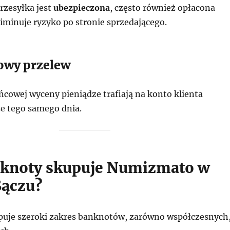
zesyłka jest
ubezpieczona
, często również opłacona
liminuje ryzyko po stronie sprzedającego.
owy przelew
ńcowej wyceny pieniądze trafiają na konto klienta
ze tego samego dnia.
nknoty skupuje Numizmato w
ączu?
uje szeroki zakres banknotów, zarówno współczesnych