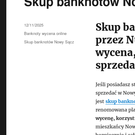
Skup banknotów N
Skup b
Data
12/11/2025
publikacji
Kategorie
Banknoty wycena online
przez 
Tagi
Skup banknotów Nowy Sącz
wycena,
sprzeda
Jeśli posiadasz 
sprzedać w Now
jest
skup bankn
renomowana pla
wycenę, korzyst
mieszkańcy Now