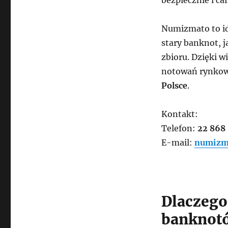
bezpiecznie i ca
Numizmato to id
stary banknot, j
zbioru. Dzięki 
notowań rynkow
Polsce
.
Kontakt:
Telefon:
22 868
E-mail:
numizm
Dlaczego
banknot