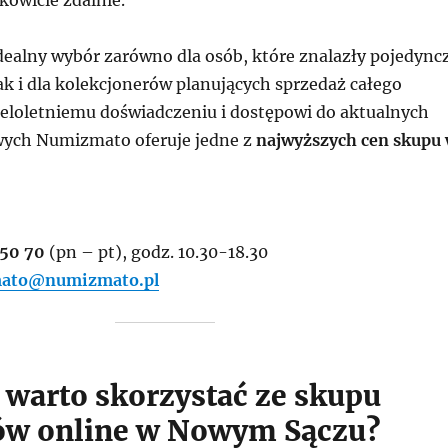
łkowicie zdalnie.
ealny wybór zarówno dla osób, które znalazły pojedync
ak i dla kolekcjonerów planujących sprzedaż całego
wieloletniemu doświadczeniu i dostępowi do aktualnych
ych Numizmato oferuje jedne z
najwyższych cen skupu
 50 70
(pn – pt), godz. 10.30-18.30
ato@numizmato.pl
 warto skorzystać ze skupu
ów online w Nowym Sączu?