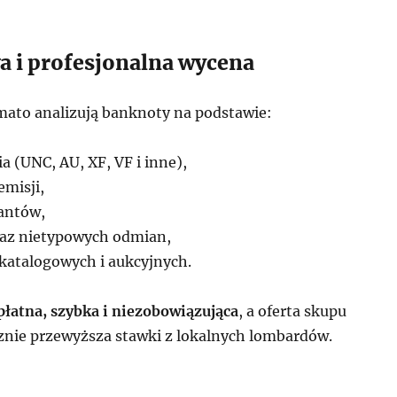
i profesjonalna wycena
ato analizują banknoty na podstawie:
 (UNC, AU, XF, VF i inne),
emisji,
iantów,
raz nietypowych odmian,
katalogowych i aukcyjnych.
płatna, szybka i niezobowiązująca
, a oferta skupu
cznie przewyższa stawki z lokalnych lombardów.