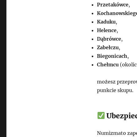
Przetakówce
,
Kochanowskieg
Kaduku
,
Helence
,
Dąbrówce
,
Zabełczu
,
Biegonicach
,
Chełmcu
(okoli
możesz przeprow
punkcie skupu.
Ubezpiec
Numizmato zape