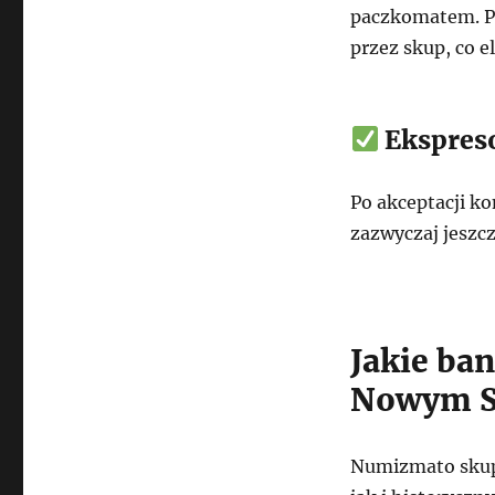
paczkomatem. Pr
przez skup, co e
Ekspres
Po akceptacji ko
zazwyczaj jeszc
Jakie ba
Nowym S
Numizmato skup