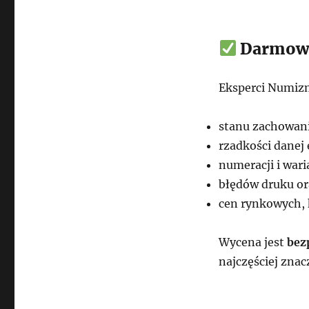
Darmowa 
Eksperci Numizm
stanu zachowania
rzadkości danej 
numeracji i war
błędów druku o
cen rynkowych, 
Wycena jest
bez
najczęściej zna