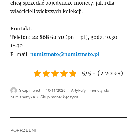
chcą sprzedać pojedyncze monety, jak i dla
właścicieli większych kolekcji.
Kontakt:
Telefon:
22 868 50 70
(pn – pt), godz. 10.30-
18.30
E-mail:
numizmato@numizmato.pl
5/5 - (2 votes)
Autor
Data
Kategorie
Skup monet
10/11/2025
Artykuły - monety dla
publikacji
Tagi
Numizmatyka
Skup monet Łęczyca
Nawigacja
POPRZEDNI