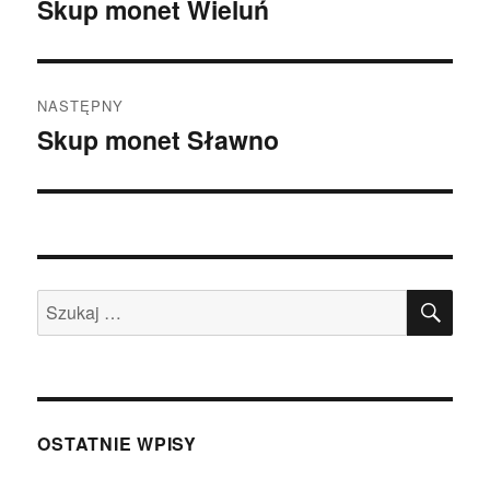
wpisu
Skup monet Wieluń
Poprzedni
wpis:
NASTĘPNY
Skup monet Sławno
Następny
wpis:
SZU
Szukaj:
OSTATNIE WPISY